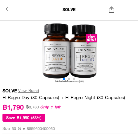
SOLVE
SOLVE
View Brand
H Regro Day (30 Capsules) + H Regro Night (30 Capsules)
฿1,790
Only 1 left
฿3,780
Save
฿1,990 (53%)
Size 50 G • 8859600400060