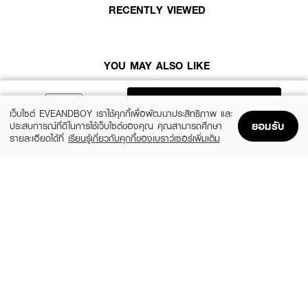
RECENTLY VIEWED
YOU MAY ALSO LIKE
ADD TO BAG
เว็บไซต์ EVEANDBOY เราใช้คุกกี้เพื่อพัฒนาประสิทธิภาพ และ
ยอมรับ
ประสบการณ์ที่ดีในการใช้เว็บไซต์ของคุณ คุณสามารถศึกษา
รายละเอียดได้ที่
เรียนรู้เกี่ยวกับคุกกี้ของเบราว์เซอร์เพิ่มเติม
Home
Home
Promotions
Promotions
Shopping Bag
Shopping Bag
Account
Account
● เพิ่มอัตราการงอกใหม่ของเส้นผม ผมดูหนาขึ้น
PHYTO
DR.PONG
Phytophanere Capsules (120 Caps)
ANA-X 30
● ช่วยให้รากผมแข็งแรง เส้นผมหลุดร่วงน้อยลง
(5%)
฿997.50
฿495
฿1,050
size 0
size 30 G
● ช่วยให้เส้นผมไม่ขาดง่ายไว้ผมได้ยาวยิ่งขึ้น
● ช่วยซ่อมแซมเส้มผม เพิ่มสารอาหารหล่อเลี้ยงเส้นผม ให้ผมขาดผมเสียน้อย
ลง