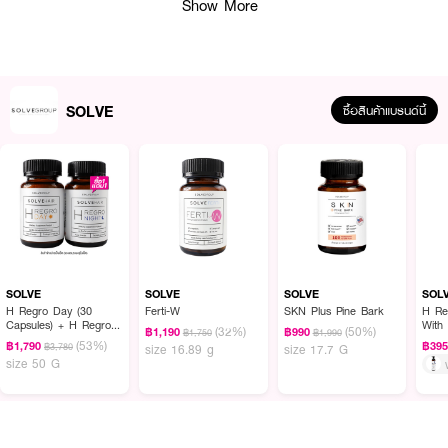
Show More
SOLVE
ซื้อสินค้าแบรนด์นี้
ผลลัพธ์ที่ได้ :
SOLVE H Regro Day และ H Regro Night เป็น Multivitamin ที่มีส่วนผสมมาก
ถึง 24 ชนิด ครอบคลุมทุกปัญหา ของการขาดและหลุดร่วงของเส้นผม
SOLVE
SOLVE
SOLVE
SOL
H Regro Day (30
Ferti-W
SKN Plus Pine Bark
H Re
Capsules) + H Regro
With 
(32%)
(50%)
฿1,190
฿990
฿1,750
฿1,990
Night (30 Capsules)
Sha
(53%)
฿1,790
฿39
฿3,780
size 16.89 g
size 17.7 G
size 50 G