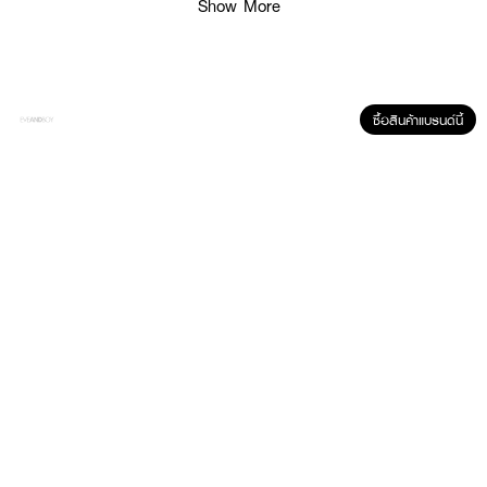
Show More
• ปริมาณ 150 กรัม
How To Use :
• บีบโฟมลงบนฝ่ามือในปริมาณพอเหมาะ ผสมน้ำเล็กน้อย ลูบไล้ให้เกิดฟอง
• นวดวนเบาๆ ให้ทั่วใบหน้า แล้วล้างออกด้วยน้ำสะอาด
ซื้อสินค้าแบรนด์นี้