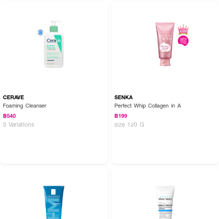
CERAVE
SENKA
Foaming Cleanser
Perfect Whip Collagen in A
฿540
฿199
3 Variations
size 120 G