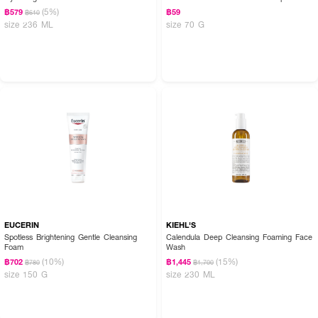
(5%)
฿579
฿59
฿610
size 236 ML
size 70 G
EUCERIN
KIEHL'S
Spotless Brightening Gentle Cleansing
Calendula Deep Cleansing Foaming Face
Foam
Wash
(10%)
(15%)
฿702
฿1,445
฿780
฿1,700
size 150 G
size 230 ML