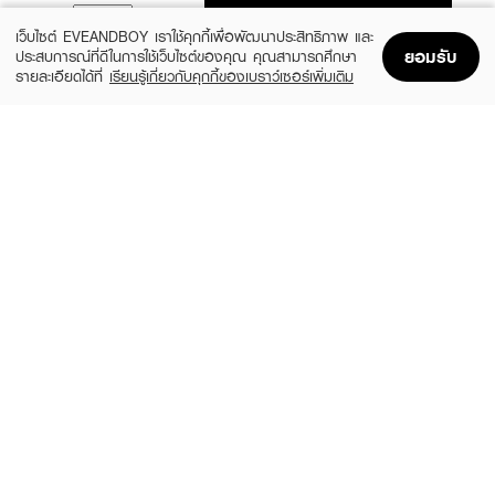
ADD TO BAG
เว็บไซต์ EVEANDBOY เราใช้คุกกี้เพื่อพัฒนาประสิทธิภาพ และ
ยอมรับ
ประสบการณ์ที่ดีในการใช้เว็บไซต์ของคุณ คุณสามารถศึกษา
รายละเอียดได้ที่
เรียนรู้เกี่ยวกับคุกกี้ของเบราว์เซอร์เพิ่มเติม
Home
Home
Promotions
Promotions
Shopping Bag
Shopping Bag
Account
Account
NEUTROGENA
EUCERIN
Deep Clean Acne Foam Cleanser
Pro Acne Solution Gentle Cleansing
Foam
(25%)
฿149
฿199
(10%)
฿594
฿660
size 100 ML
size 150 G
HADALABO
HADALABO