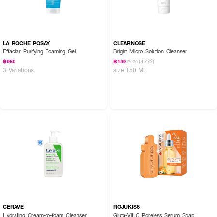
LA ROCHE POSAY
CLEARNOSE
Effaclar Purifying Foaming Gel
Bright Micro Solution Cleanser
(47%)
฿950
฿149
฿279
3 Variations
size 150 ML
CERAVE
ROJUKISS
Hydrating Cream-to-foam Cleanser
Gluta-Vit C Poreless Serum Soap