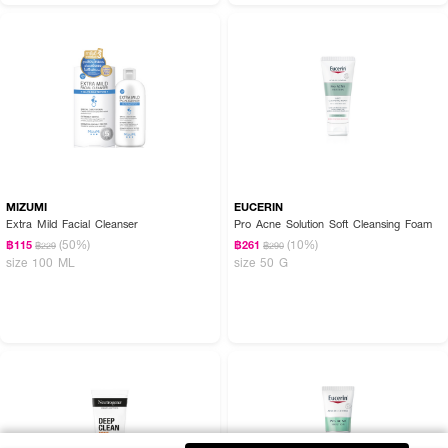
MIZUMI
EUCERIN
Extra Mild Facial Cleanser
Pro Acne Solution Soft Cleansing Foam
(50%)
(10%)
฿115
฿261
฿229
฿290
size 100 ML
size 50 G