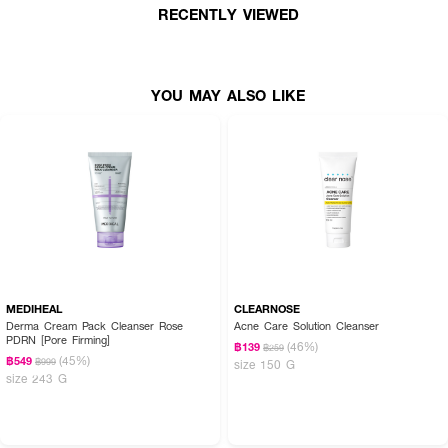
RECENTLY VIEWED
YOU MAY ALSO LIKE
MEDIHEAL
CLEARNOSE
Derma Cream Pack Cleanser Rose
Acne Care Solution Cleanser
PDRN [Pore Firming]
(46%)
฿139
฿259
(45%)
฿549
฿999
size 150 G
size 243 G