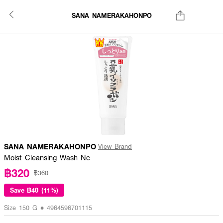
SANA NAMERAKAHONPO
SANA NAMERAKAHONPO
View Brand
Moist Cleansing Wash Nc
฿320
฿360
Save
฿40 (11%)
Size 150 G • 4964596701115