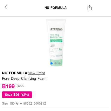
NU FORMULA
NU FORMULA
View Brand
Pore Deep Clarifying Foam
฿199
฿225
Save
฿26 (12%)
Size 150 G • 8859210600812