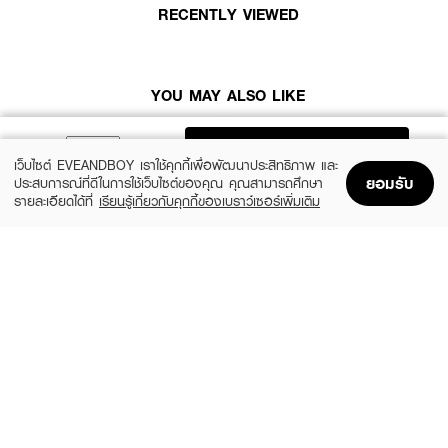
RECENTLY VIEWED
● ลดการเกิดสิวเสี้ยน สิวอุดตัน รวมถึงสาเหตุสิวอักเสบ
● ขจัดสิ่งสกปรกอุดตันบนใบหน้าและรูขุมขน
● ช่วยให้ผิวกระจ่างใส นุ่ม และเรียบเนียน
YOU MAY ALSO LIKE
● ขนาด 150 g
ADD TO BAG
เว็บไซต์ EVEANDBOY เราใช้คุกกี้เพื่อพัฒนาประสิทธิภาพ และ
ยอมรับ
ประสบการณ์ที่ดีในการใช้เว็บไซต์ของคุณ คุณสามารถศึกษา
รายละเอียดได้ที่
เรียนรู้เกี่ยวกับคุกกี้ของเบราว์เซอร์เพิ่มเติม
Home
Home
Promotions
Promotions
Shopping Bag
Shopping Bag
Account
Account
MEDIHEAL
CLEARNOSE
Derma Cream Pack Cleanser Rose
Acne Care Solution Cleanser
PDRN [Pore Firming]
(46%)
฿139
฿259
(45%)
฿549
฿999
size 150 G
size 243 G