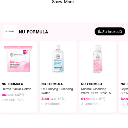
Show More
NU FORMULA
ซื้อสินค้าแบรนด์นี้
ผลลัพธ์ที่ได้ :
นิยามใหม่ของผิวสะอาดล้ำลึกที่มาพร้อมความกระจ่างใส เนียน นุ่ม ชุ่มชื้นขึ้นอีกขั้น
ด้วยโฟมล้างหน้าสูตรอัพเกรดใหม่จากนูฟอร์มูลา “นูฟอร์มูลา พอร์ ดีพ แคลริ
ฟายอิ้งโฟม” สูตร ACNE BRIGHT โฟมน้ำแร่อนุภาคเล็ก ฟองเนียนละเอียด ให้
NU FORMULA
NU FORMULA
NU FORMULA
NU 
สัมผัสนุ่มละมุน อ่อนโยนต่อผิว แต่ไม่ปราณีต่อสิว* ความมัน สิ่งสกปรก และ
Derma Facial Cotton
Oil Purifying Cleansing
Mineral Cleansing
Crys
มลภาวะ มี Salicylic Acid, Witch Hazel, Zinc จัดการปัญหาสิวจากต้นตอ
Water
Water Extra Fresh And
SPF5
(36%)
฿89
฿139
Clean
พร้อมผลัดเซลล์ผิวและควบคุมความมัน ลดการสะสมของไขมันและแบคทีเรียลึกถึงรู
(19%)
(10%)
฿399
฿179
฿29
฿490
฿199
size 200 PCS
ขุมขน ผสานคุณค่าจาก Niacinamide ช่วยลดรอยสิว พร้อมปรับผิวหมองคล้ำให้
2 Variations
3 Variations
ดูกระจ่างใส เผยผิวสะอาดนุ่ม ชุ่มชื้น ดูกระชับและเรียบเนียนขึ้น
● โฟมล้างหน้าสูตรอัพเกรดใหม่จากนูฟอร์มูลา
● ฟองเนียนละเอียด ให้สัมผัสนุ่มละมุน