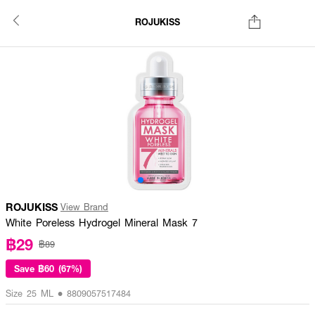
ROJUKISS
ROJUKISS
View Brand
White Poreless Hydrogel Mineral Mask 7
฿29
฿89
Save
฿60 (67%)
Size 25 ML • 8809057517484