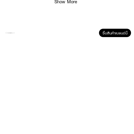
Show More
ซื้อสินค้าแบรนด์นี้
ผลลัพธ์ที่ได้ :
แผ่นมาสก์ไฮโดรเจล
ROJUKISS White Poreless Hydrogel Mineral Mask 7
ผสานแร่ธาตุบำรุงผิว 7 ชนิด สำหรับผิวหมองคล้ำ จุดด่างดำแก้ยาก เพื่อผิว
เนียนกระจ่างใส รูขุมขนกระชับ ด้วยส่วนผสมเจจูโลตัสจากประเทศเกาหลี
●
แผ่นมาสก์ไฮโดรเจล
ROJUKISS
●
ช่วยฟื้นบำรุงให้ผิวดูกระจ่างใส ลดเลือนรอยดำ
●
สำหรับผิวหมองคล้ำ
●
จุดด่างดำแก้ยาก