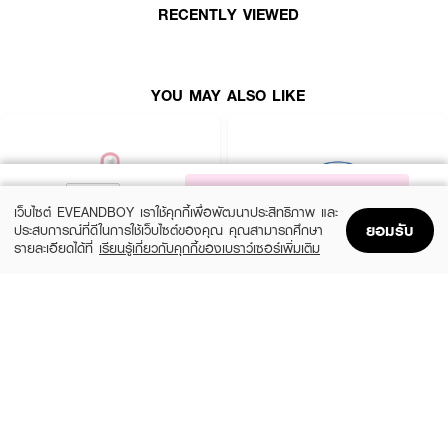
RECENTLY VIEWED
●
ผิวเนียนกระจ่างใส รูขุมขนกระชับ ด้วยส่วนผสมเจจูโลตัสจากประเทศเกาหลี
●
ขนาด 25 ml
YOU MAY ALSO LIKE
NOTIFY ME
เว็บไซต์ EVEANDBOY เราใช้คุกกี้เพื่อพัฒนาประสิทธิภาพ และ
ยอมรับ
ประสบการณ์ที่ดีในการใช้เว็บไซต์ของคุณ คุณสามารถศึกษา
รายละเอียดได้ที่
เรียนรู้เกี่ยวกับคุกกี้ของเบราว์เซอร์เพิ่มเติม
Home
Home
Promotions
Promotions
Shopping Bag
Shopping Bag
Account
Account
ROJUKISS
BANOBAGI
5X Intensive Mask
Vita Genic Jelly Mask
(47%)
฿69
฿49
฿92
5 Variations
7 Variations