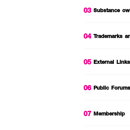
03
Substance own
04
Trademarks a
05
External Link
06
Public Forum
07
Membership