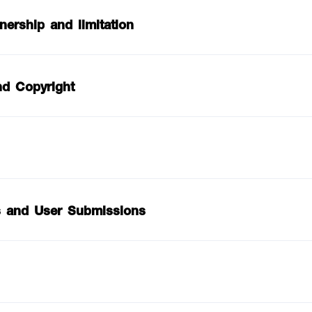
ership and limitation
nd Copyright
s
s and User Submissions