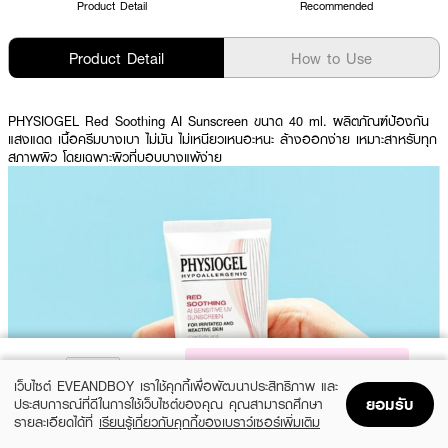
Product Detail
Recommended
Product Detail
How to Use
PHYSIOGEL Red Soothing AI Sunscreen ขนาด 40 ml.
ผลิตภัณฑ์ป้องกัน
แสงแดด เนื้อครีมบางเบา ไม่มัน ไม่เหนียวเหนอะหนะ ล้างออกง่าย เหมาะสาหรับทุก
สภาพผิว โดยเฉพาะผิวที่บอบบางแพ้ง่าย
NOTIFY ME
เว็บไซต์ EVEANDBOY เราใช้คุกกี้เพื่อพัฒนาประสิทธิภาพ และ
ยอมรับ
ประสบการณ์ที่ดีในการใช้เว็บไซต์ของคุณ คุณสามารถศึกษา
Show More
รายละเอียดได้ที่
เรียนรู้เกี่ยวกับคุกกี้ของเบราว์เซอร์เพิ่มเติม
Home
Home
Promotions
Promotions
Shopping Bag
Shopping Bag
Account
Account